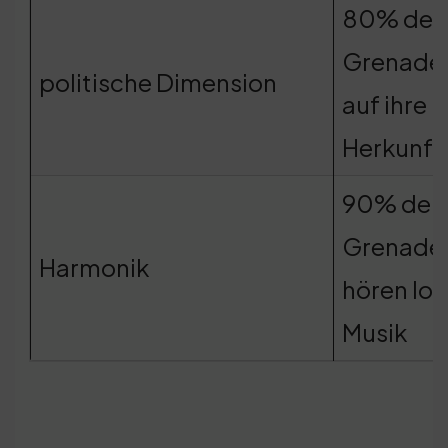
80% der
Grenader
politische Dimension
auf ihre
Herkunft
90% der
Grenade
Harmonik
hören lok
Musik