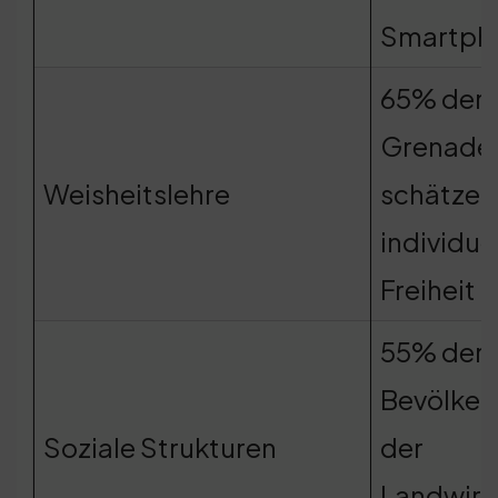
Smartph
65% der
Grenade
Weisheitslehre
schätzen
individue
Freiheit
55% der
Bevölker
Soziale Strukturen
der
Landwirt