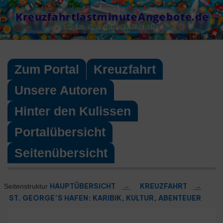
Skip
KreuzfahrtlastminuteAngebote.de
to
Täglich News über die Kreuzfahrt
content
Zum Portal
Kreuzfahrt
Unsere Autoren
Hinter den Kulissen
Portalübersicht
Seitenübersicht
HAUPTÜBERSICHT
→
KREUZFAHRT
→
Seitenstruktur
ST. GEORGE’S HAFEN: KARIBIK, KULTUR, ABENTEUER