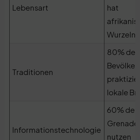
Lebensart
hat
afrikanis
Wurzeln
80% der
Bevölker
Traditionen
praktizie
lokale B
60% der
Grenade
Informationstechnologie
nutzen