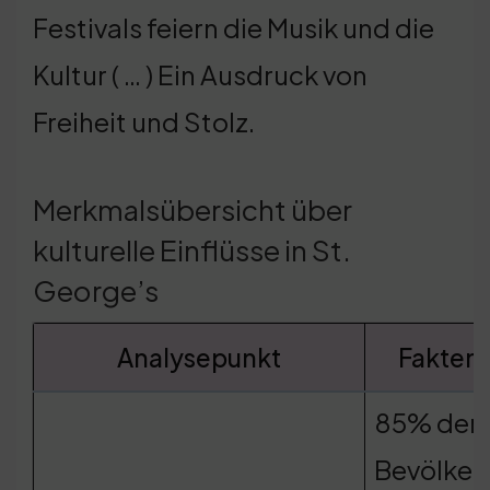
Festivals feiern die Musik und die
Kultur ( … ) Ein Ausdruck von
Freiheit und Stolz.
Merkmalsübersicht über
kulturelle Einflüsse in St.
George’s
Analysepunkt
Faktenb
85% der
Bevölker