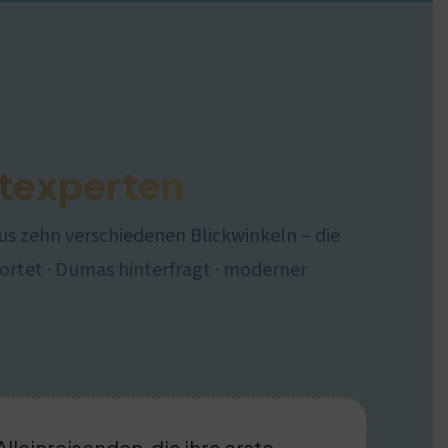
rtexperten
aus zehn verschiedenen Blickwinkeln – die
wortet · Dumas hinterfragt · moderner
Alleinreisenden, die ihre erste