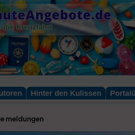
nuteAngebote.de
 die Kreuzfahrt
utoren
Hinter den Kulissen
Portal
le meldungen