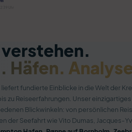
en
02:39 Uhr
 verstehen.
. Häfen. Analys
liefert fundierte Einblicke in die Welt der K
is zu Reiseerfahrungen. Unser einzigartige
edenen Blickwinkeln: von persönlichen Rei
ßen der Seefahrt wie Vito Dumas, Jacques-Yv
hampton Hafen, Rønne auf Bornholm, Zeebrü