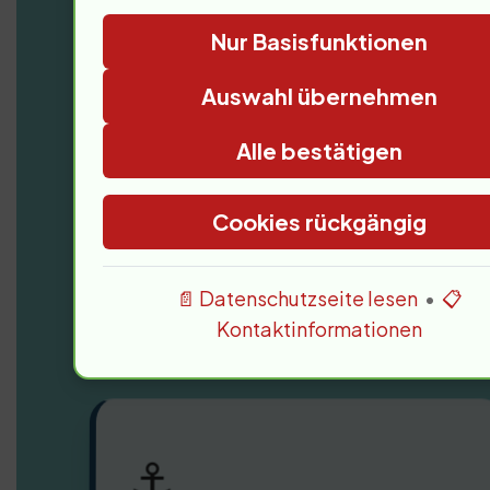
Nur Basisfunktionen
Von
Albert Ballin
, dem Pionier der 
Auswahl übernehmen
Jacques-Yves Cousteaus
Expediti
Seefahrt die heutige Kreuzfahrt prä
Alle bestätigen
Kreuzfahrten, neue Hafeninfrast
Ocho Rios, Cozumel oder Castrie
Cookies rückgängig
und dem
Royal Navy
.
📄 Datenschutzseite lesen
•
📋
Kontaktinformationen
⚓