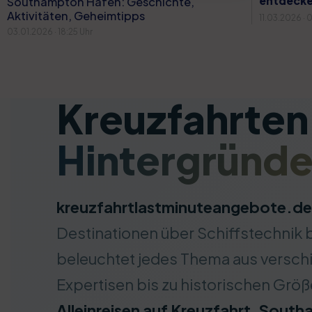
entdeck
Southampton Hafen: Geschichte,
Aktivitäten, Geheimtipps
11.03.2026 · 
03.01.2026 · 18:25 Uhr
Kreuzfahrten
Hintergründe
kreuzfahrtlastminuteangebote.de
Destinationen über Schiffstechnik b
beleuchtet jedes Thema aus verschi
Expertisen bis zu historischen Grö
Alleinreisen auf Kreuzfahrt, Sout