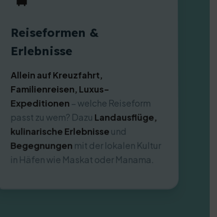
Reiseformen &
Erlebnisse
Allein auf Kreuzfahrt,
Familienreisen, Luxus-
Expeditionen
– welche Reiseform
passt zu wem? Dazu
Landausflüge,
kulinarische Erlebnisse
und
Begegnungen
mit der lokalen Kultur
in Häfen wie Maskat oder Manama.