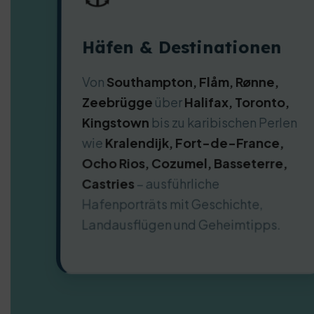
Häfen & Destinationen
Von
Southampton, Flåm, Rønne,
Zeebrügge
über
Halifax, Toronto,
Kingstown
bis zu karibischen Perlen
wie
Kralendijk, Fort-de-France,
Ocho Rios, Cozumel, Basseterre,
Castries
– ausführliche
Hafenporträts mit Geschichte,
Landausflügen und Geheimtipps.