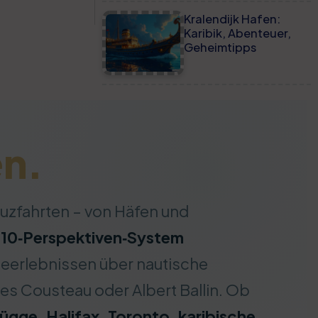
Kralendijk Hafen:
Karibik, Abenteuer,
Geheimtipps
en.
reuzfahrten – von Häfen und
s
10‑Perspektiven‑System
seerlebnissen über nautische
es Cousteau oder Albert Ballin. Ob
gge, Halifax, Toronto, karibische