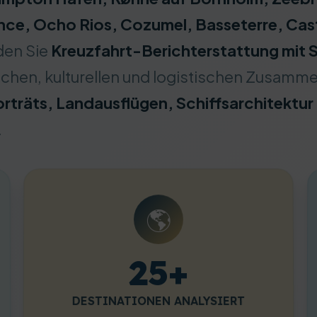
nce, Ocho Rios, Cozumel, Basseterre, Cast
nden Sie
Kreuzfahrt-Berichterstattung mit 
schen, kulturellen und logistischen Zusamm
träts, Landausflügen, Schiffsarchitektur
.
🌎
25+
DESTINATIONEN ANALYSIERT