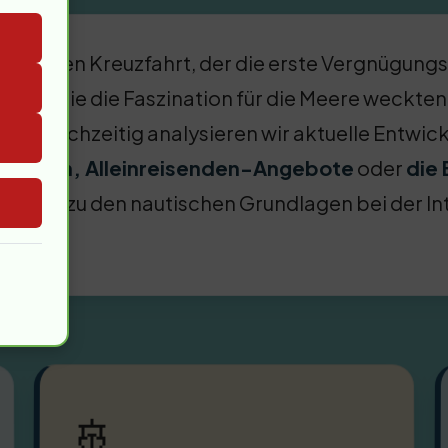
modernen Kreuzfahrt, der die erste Vergnügungsre
onen, die die Faszination für die Meere weckten 
gt. Gleichzeitig analysieren wir aktuelle Entwi
rukturen, Alleinreisenden-Angebote
oder
die 
s
. Mehr zu den nautischen Grundlagen bei der
In
🚢