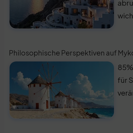
abru
wich
Philosophische Perspektiven auf My
85% 
für 
verä