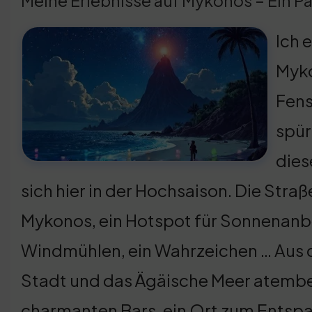
Meine Erlebnisse auf Mykonos – Ein Pa
Ich 
Myko
Fens
spür
dies
sich hier in der Hochsaison. Die Straß
Mykonos, ein Hotspot für Sonnenanb
Windmühlen, ein Wahrzeichen … Aus de
Stadt und das Ägäische Meer atember
charmanten Bars, ein Ort zum Entspann