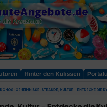
nuteAngebote.de
 die Kreuzfahrt
utoren
Hinter den Kulissen
Portal
KONOS: GEHEIMNISSE, STRÄNDE, KULTUR – ENTDECKE DIE K
de, Kultur – Entdecke die Ky