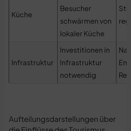
Besucher
Stä
Küche
schwärmen von
reg
lokaler Küche
Investitionen in
Nac
Infrastruktur
Infrastruktur
Ent
notwendig
Reg
Aufteilungsdarstellungen über
die Einflüsse des Tourismus