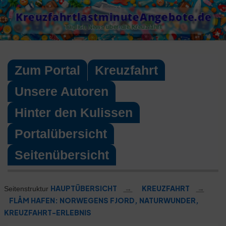
Skip
KreuzfahrtlastminuteAngebote.de
to
Täglich News über die Kreuzfahrt
content
Zum Portal
Kreuzfahrt
Unsere Autoren
Hinter den Kulissen
Portalübersicht
Seitenübersicht
HAUPTÜBERSICHT
→
KREUZFAHRT
→
Seitenstruktur
FLÅM HAFEN: NORWEGENS FJORD, NATURWUNDER,
KREUZFAHRT-ERLEBNIS