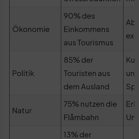
90% des
Abh
Ökonomie
Einkommens
ext
aus Tourismus
85% der
Kul
Politik
Touristen aus
und
dem Ausland
Sp
75% nutzen die
Erh
Natur
Flåmbahn
Umw
13% der