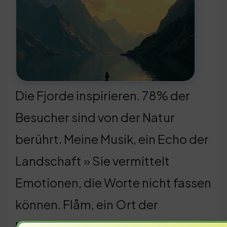
Die Fjorde inspirieren. 78% der
Besucher sind von der Natur
berührt. Meine Musik, ein Echo der
Landschaft » Sie vermittelt
Emotionen, die Worte nicht fassen
können. Flåm, ein Ort der
Kreativität. Wie können wir diese